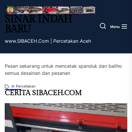
Skip
Sinar
to
Indah
SINAR INDAH
the
Baru
content
BARU
Menu
www.SIBACEH.Com | Percetakan Aceh
Pesan sekarang untuk mencetak spanduk dan baliho
semua desainan dan pesanan
In
Percetakan
CERITA SIBACEH.COM