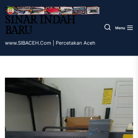
Skip
Sinar
to
Indah
SINAR INDAH
the
Baru
content
BARU
Menu
www.SIBACEH.Com | Percetakan Aceh